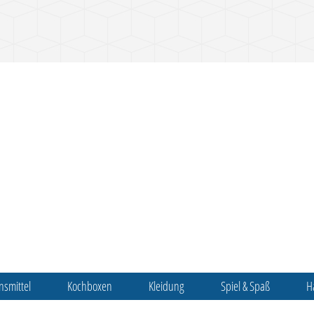
nsmittel
Kochboxen
Kleidung
Spiel & Spaß
H