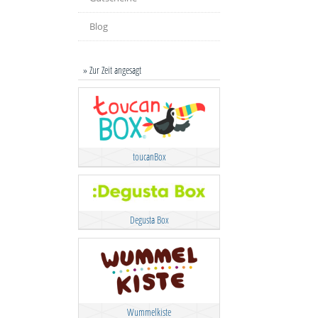
Blog
» Zur Zeit angesagt
toucanBox
Degusta Box
Wummelkiste