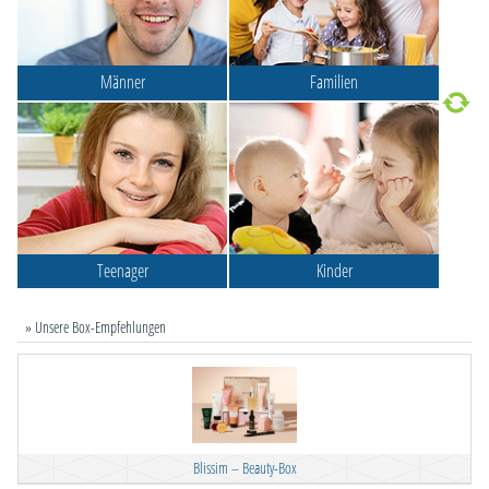
Männer
Familien
Teenager
Kinder
» Unsere Box-Empfehlungen
Blissim – Beauty-Box