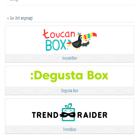
» Zur Zeit angesagt
toucanBox
Degusta Box
Trendbox