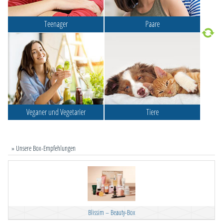
Teenager
Paare
Veganer und Vegetarier
Tiere
» Unsere Box-Empfehlungen
Blissim – Beauty-Box