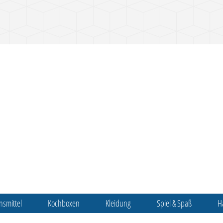
nsmittel
Kochboxen
Kleidung
Spiel & Spaß
H