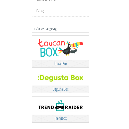
Blog
» Zur Zeit angesagt
toucanBox
Degusta Box
Trendbox