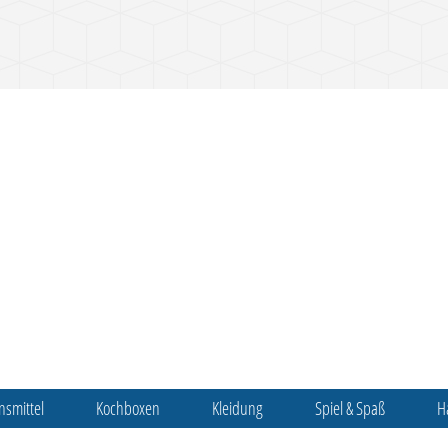
nsmittel
Kochboxen
Kleidung
Spiel & Spaß
H