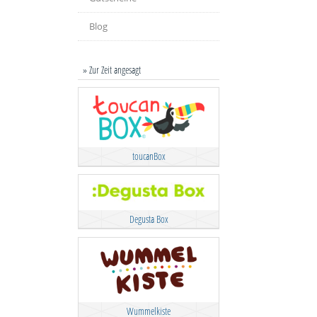
Blog
» Zur Zeit angesagt
toucanBox
Degusta Box
Wummelkiste