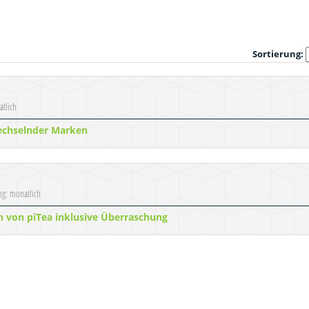
Sortierung:
atlich
echselnder Marken
ung: monatlich
n von piTea inklusive Überraschung