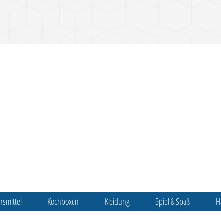
nsmittel
Kochboxen
Kleidung
Spiel & Spaß
H