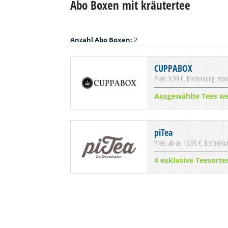
Abo Boxen mit kräutertee
Anzahl Abo Boxen:
2
CUPPABOX
Preis: 9,99 €, Erscheinung: mon
Ausgewählte Tees w
piTea
Preis: ab ca. 15,95 €, Erschein
4 exklusive Teesorte