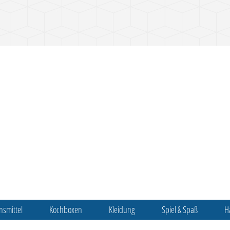
nsmittel
Kochboxen
Kleidung
Spiel & Spaß
H