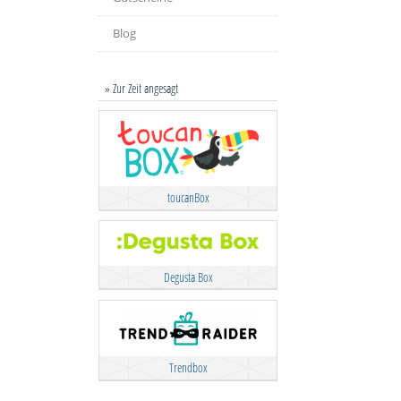
Blog
» Zur Zeit angesagt
toucanBox
Degusta Box
Trendbox