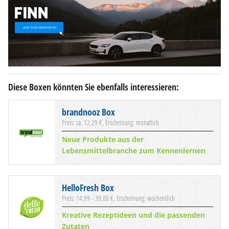
Diese Boxen könnten Sie ebenfalls interessieren:
brandnooz Box
Preis: ca. 12,29 €, Erscheinung: monatlich
Neue Produkte aus der
Lebensmittelbranche zum Kennenlernen
HelloFresh Box
Preis: 14,99 - 39,00 €, Erscheinung: wöchentlich
Kreative Rezeptideen und die passenden
Zutaten