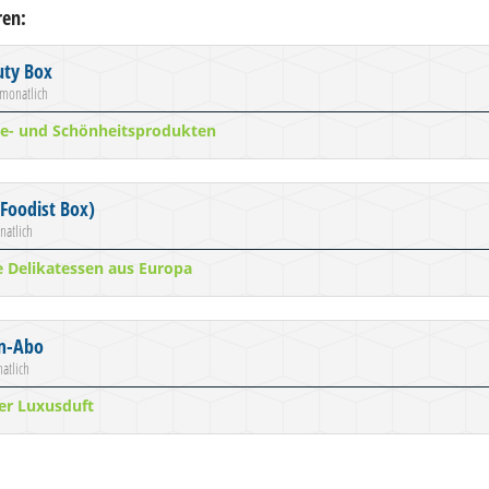
ren:
ty Box
 monatlich
ge- und Schönheitsprodukten
Foodist Box)
natlich
te Delikatessen aus Europa
m-Abo
atlich
er Luxusduft