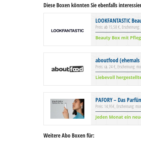
Diese Boxen könnten Sie ebenfalls interessie
LOOKFANTASTIC Beau
Preis: ab 15,50 €, Erscheinung:
Beauty Box mit Pfle
aboutfood (ehemals 
Preis: ca. 24 €, Erscheinung: mo
Liebevoll hergestell
PAFORY – Das Parfü
Preis: 14,95€, Erscheinung: mon
Jeden Monat ein neu
Weitere Abo Boxen für: