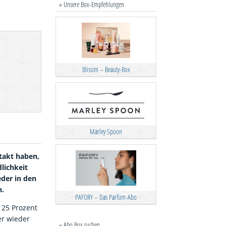
» Unsere Box-Empfehlungen
Blissim – Beauty-Box
Marley Spoon
ntakt haben,
dlichkeit
eder in den
n.
PAFORY – Das Parfüm-Abo
 25 Prozent
er wieder
» Abo Box suchen