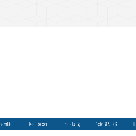
nsmittel
Kochboxen
Kleidung
Spiel & Spaß
H