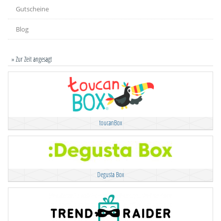
Gutscheine
Blog
» Zur Zeit angesagt
toucanBox
Degusta Box