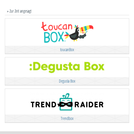
» Zur Zeit angesagt
toucanBox
Degusta Box
Trendbox