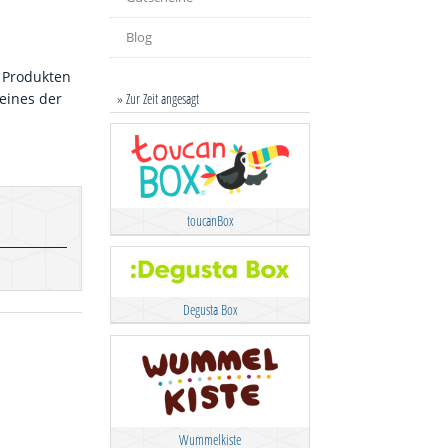
Blog
n Produkten
» Zur Zeit angesagt
eines der
toucanBox
Degusta Box
Wummelkiste