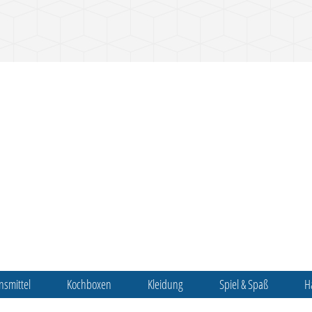
nsmittel
Kochboxen
Kleidung
Spiel & Spaß
H