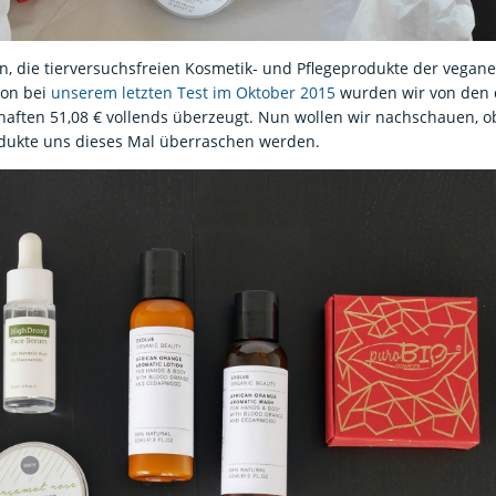
, die tierversuchsfreien Kosmetik- und Pflegeprodukte der vegan
hon bei
unserem letzten Test im Oktober 2015
wurden wir von den q
haften 51,08 € vollends überzeugt. Nun wollen wir nachschauen, 
odukte uns dieses Mal überraschen werden.