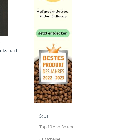
t
inks nach
» Seiten
Top 10 Abo Boxen
Gutscheine