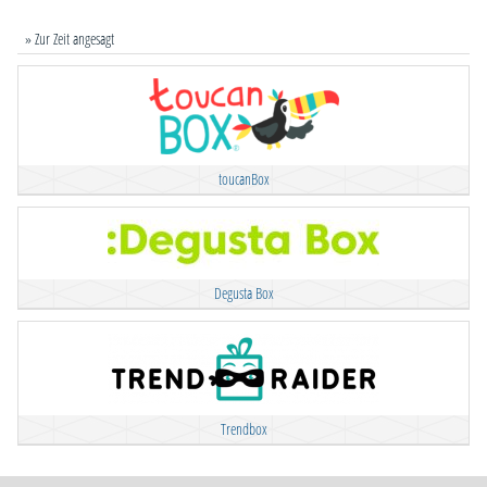
» Zur Zeit angesagt
toucanBox
Degusta Box
Trendbox