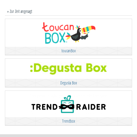
» Zur Zeit angesagt
toucanBox
Degusta Box
Trendbox