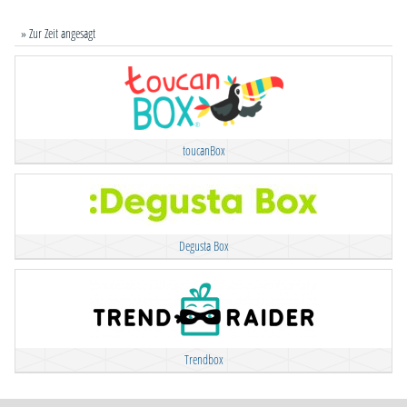
» Zur Zeit angesagt
toucanBox
Degusta Box
Trendbox