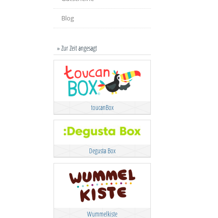
Blog
» Zur Zeit angesagt
toucanBox
Degusta Box
Wummelkiste