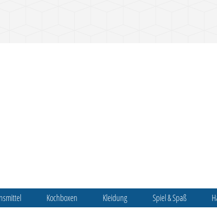
nsmittel
Kochboxen
Kleidung
Spiel & Spaß
H