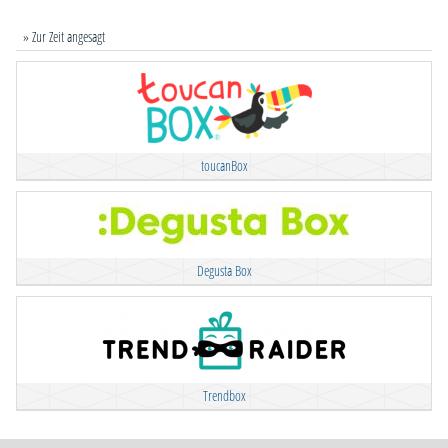
» Zur Zeit angesagt
toucanBox
Degusta Box
Trendbox