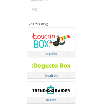
Blog
» Zur Zeit angesagt
toucanBox
Degusta Box
Trendbox