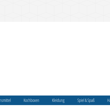
nsmittel
Kochboxen
Kleidung
Spiel & Spaß
H