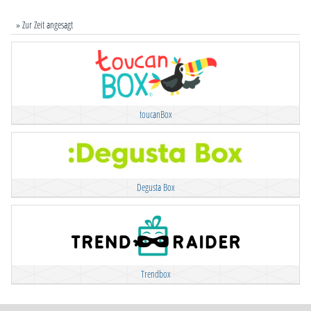
» Zur Zeit angesagt
toucanBox
Degusta Box
Trendbox