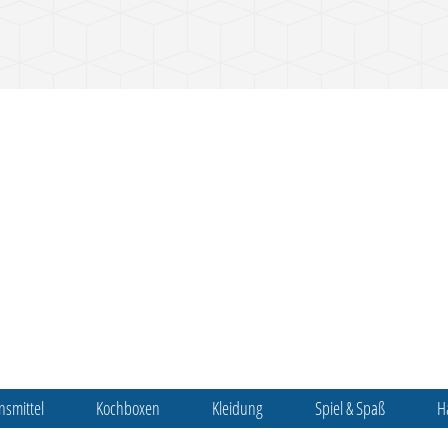
nsmittel
Kochboxen
Kleidung
Spiel & Spaß
H