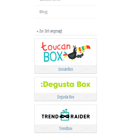
Blog
» Zur Zeit angesagt
toucanBox
Degusta Box
Trendbox