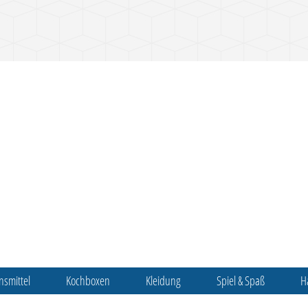
nsmittel
Kochboxen
Kleidung
Spiel & Spaß
H