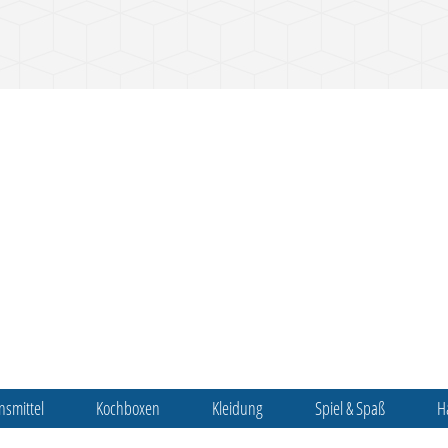
nsmittel
Kochboxen
Kleidung
Spiel & Spaß
H