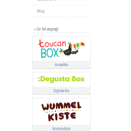
Blog
» Zur Zeit angesagt
toucanBox
Degusta Box
Wummelkiste