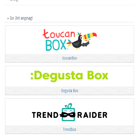
» Zur Zeit angesagt
toucanBox
Degusta Box
Trendbox