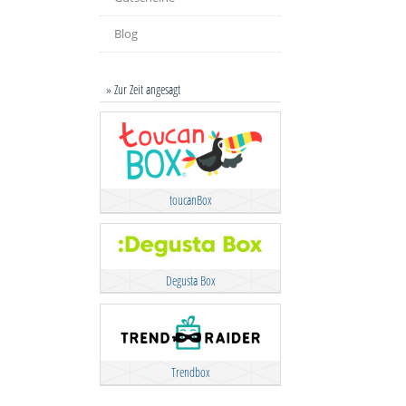
Blog
» Zur Zeit angesagt
toucanBox
Degusta Box
Trendbox