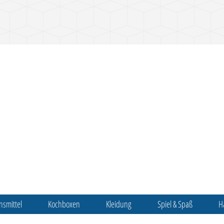
nsmittel
Kochboxen
Kleidung
Spiel & Spaß
H