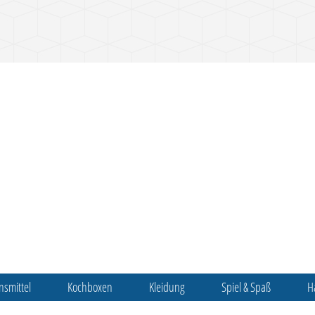
nsmittel
Kochboxen
Kleidung
Spiel & Spaß
H