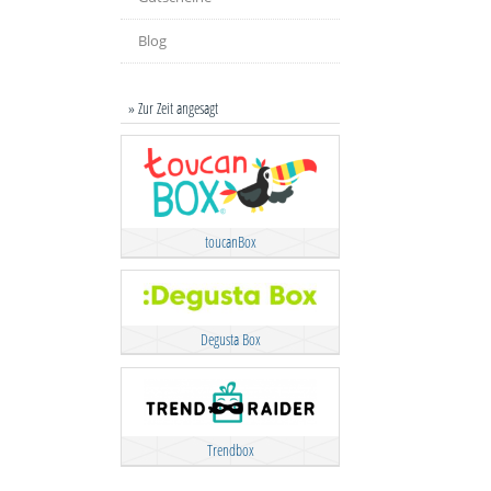
Blog
» Zur Zeit angesagt
toucanBox
Degusta Box
Trendbox