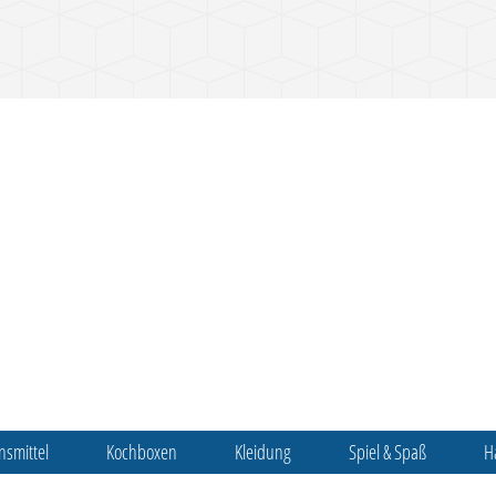
nsmittel
Kochboxen
Kleidung
Spiel & Spaß
H