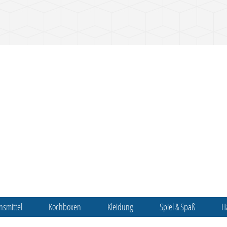
nsmittel
Kochboxen
Kleidung
Spiel & Spaß
H