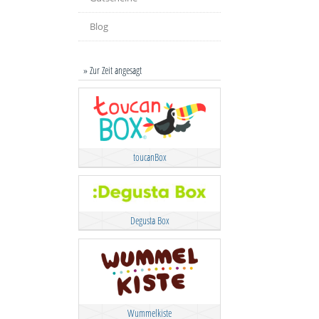
Blog
» Zur Zeit angesagt
toucanBox
Degusta Box
Wummelkiste