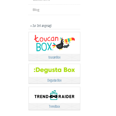
Blog
» Zur Zeit angesagt
toucanBox
Degusta Box
Trendbox