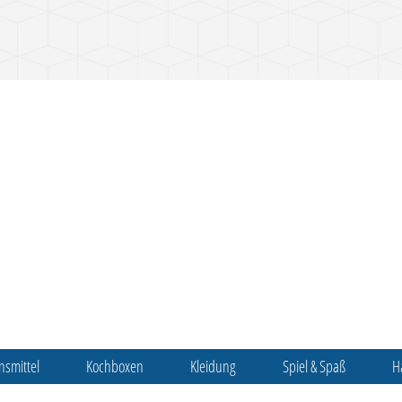
nsmittel
Kochboxen
Kleidung
Spiel & Spaß
H