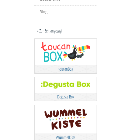
Blog
» Zur Zeit angesagt
toucanBox
Degusta Box
Wummelkiste