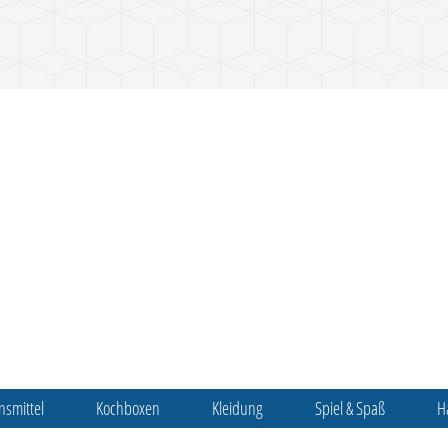
nsmittel
Kochboxen
Kleidung
Spiel & Spaß
H