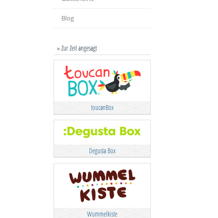
Blog
» Zur Zeit angesagt
toucanBox
Degusta Box
Wummelkiste