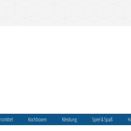
nsmittel
Kochboxen
Kleidung
Spiel & Spaß
H