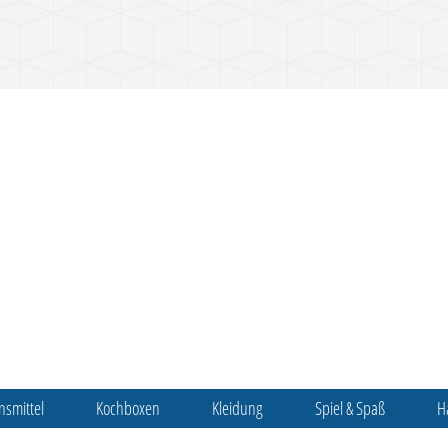
nsmittel
Kochboxen
Kleidung
Spiel & Spaß
H