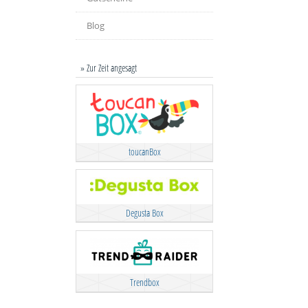
Blog
» Zur Zeit angesagt
toucanBox
Degusta Box
Trendbox