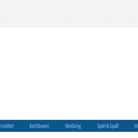
nsmittel
Kochboxen
Kleidung
Spiel & Spaß
H