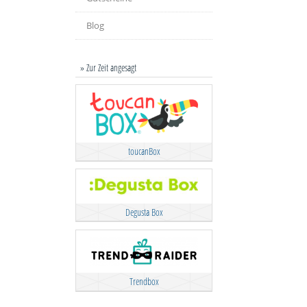
Blog
» Zur Zeit angesagt
toucanBox
Degusta Box
Trendbox