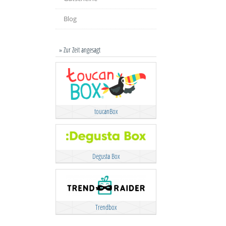
Blog
» Zur Zeit angesagt
toucanBox
Degusta Box
Trendbox