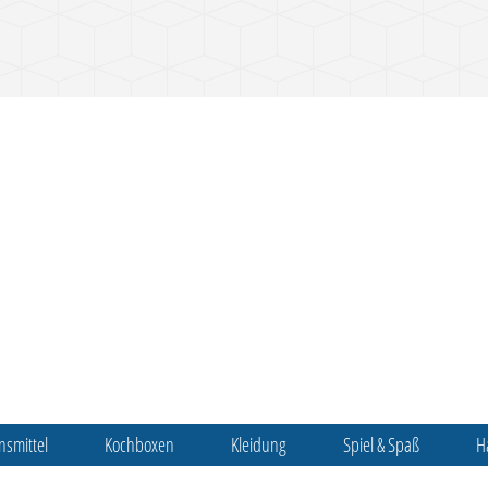
nsmittel
Kochboxen
Kleidung
Spiel & Spaß
H