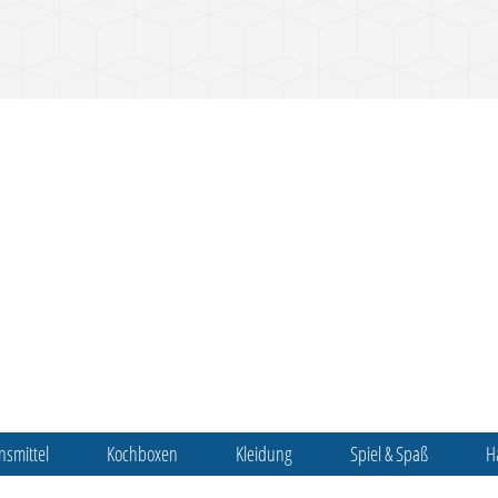
nsmittel
Kochboxen
Kleidung
Spiel & Spaß
H