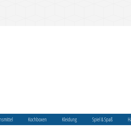
nsmittel
Kochboxen
Kleidung
Spiel & Spaß
H