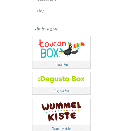
Blog
» Zur Zeit angesagt
toucanBox
Degusta Box
Wummelkiste