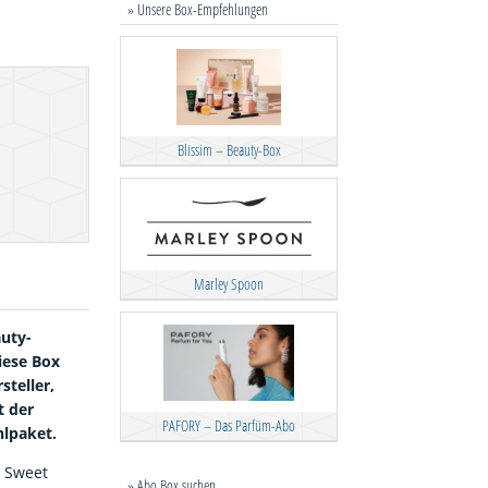
» Unsere Box-Empfehlungen
Blissim – Beauty-Box
Marley Spoon
auty-
iese Box
teller,
t der
PAFORY – Das Parfüm-Abo
hlpaket.
x Sweet
» Abo Box suchen