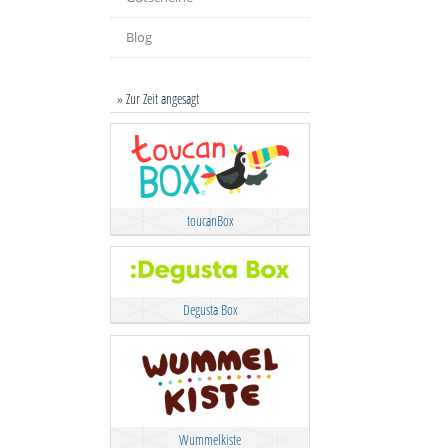
Blog
» Zur Zeit angesagt
toucanBox
Degusta Box
Wummelkiste