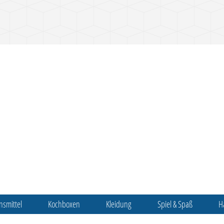
nsmittel
Kochboxen
Kleidung
Spiel & Spaß
H