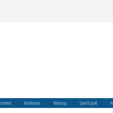
nsmittel
Kochboxen
Kleidung
Spiel & Spaß
H