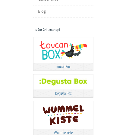
Blog
» Zur Zeit angesagt
toucanBox
Degusta Box
Wummelkiste