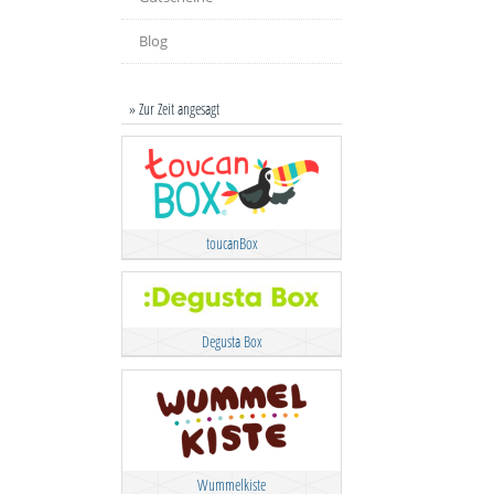
Blog
» Zur Zeit angesagt
toucanBox
Degusta Box
Wummelkiste