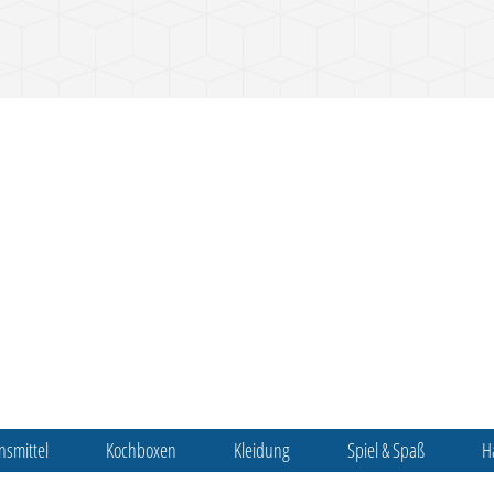
nsmittel
Kochboxen
Kleidung
Spiel & Spaß
H