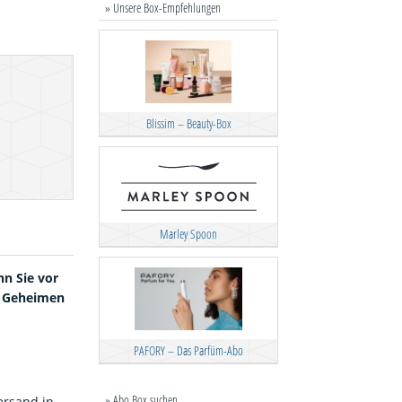
» Unsere Box-Empfehlungen
Blissim – Beauty-Box
Marley Spoon
nn Sie vor
m Geheimen
PAFORY – Das Parfüm-Abo
» Abo Box suchen
ersand in