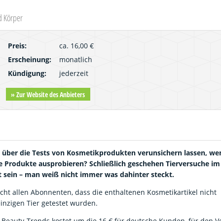
d Körper
Preis:
ca. 16,00 €
Erscheinung:
monatlich
Kündigung:
jederzeit
» Zur Website des Anbieters
t über die Tests von Kosmetikprodukten verunsichern lassen, we
 Produkte ausprobieren? Schließlich geschehen Tierversuche i
 sein – man weiß nicht immer was dahinter steckt.
richt allen Abonnenten, dass die enthaltenen Kosmetikartikel nicht
inzigen Tier getestet wurden.
 Beauty-Trends kostet um die 16 € für deutsche Kunden, für den V