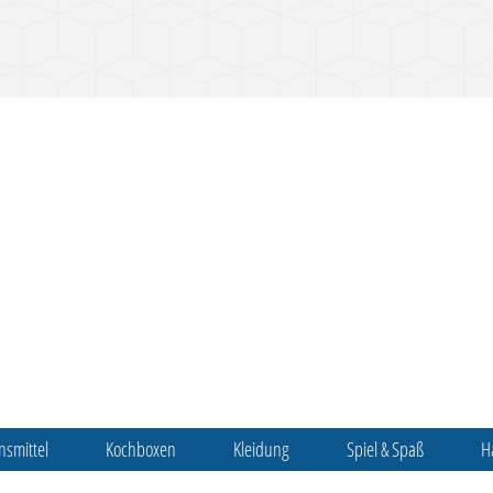
nsmittel
Kochboxen
Kleidung
Spiel & Spaß
H