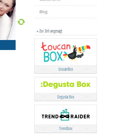
Blog
» Zur Zeit angesagt
toucanBox
Degusta Box
Trendbox