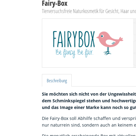
Fairy-Box
Tierversuchsfreie Naturkosmetik für Gesicht, Haar un
Beschreibung
Sie möchten sich nicht von der Ungewisshei
dem Schminkspiegel stehen und hochwertige
und das Image einer Marke kann noch so gut
Die Fairy-Box soll Abhilfe schaffen und versp
nur naturrein sind, sondern auch an keinem e
Die monatlich erscheinende Box mit aktuellen