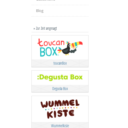
Blog
» Zur Zeit angesagt
toucanBox
Degusta Box
Wummelkiste