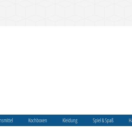
nsmittel
Kochboxen
Kleidung
Spiel & Spaß
H