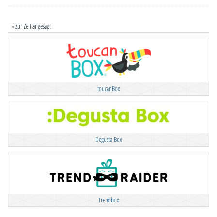
» Zur Zeit angesagt
toucanBox
Degusta Box
Trendbox